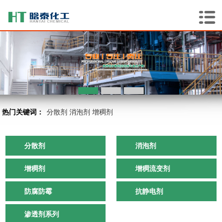
热门关键词：
分散剂
消泡剂
增稠剂
分散剂
消泡剂
增稠剂
增稠流变剂
防腐防霉
抗静电剂
渗透剂系列