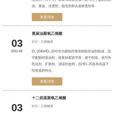
浴、香波、冷烫剂、脱毛剂和头发矫直剂等
查看详情
蓖麻油
聚氧乙烯醚
03
栏目：
乙烯醚类
2011-06
EL-20和HEL-20可作为腈纶纤维等的纺丝油剂组成，也
可配制织造油剂，使浆纱柔软平滑，便于织造，也可作
乳化剂、扩散剂、润湿剂使用，且HEL-20具有高温下
结焦低的特点
查看详情
十二烷基
聚氧乙烯醚
03
栏目：
乙烯醚类