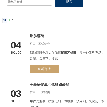
28
1
2
››
脂肪醇醚
04
栏目：
乙烯醚类
2011-06
脂肪醇醚全称为脂肪醇
聚氧乙烯醚
，是一种系列产品，
1
2
3
常温、常压下为液态
查看详情
壬基酚
聚氧乙烯醚
磷酸酯
03
栏目：
乙烯醚类
2011-06
用作润滑剂、抗静电剂、防锈剂、洗涤剂、乳化剂、增