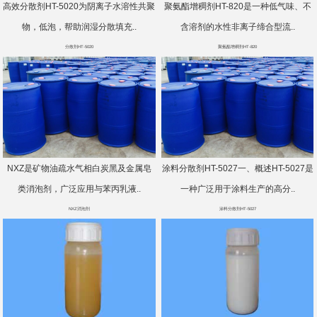
高效分散剂HT-5020为阴离子水溶性共聚
聚氨酯增稠剂HT-820是一种低气味、不
物，低泡，帮助润湿分散填充..
含溶剂的水性非离子缔合型流..
分散剂HT-5020
聚氨酯增稠剂HT-820
NXZ是矿物油疏水气相白炭黑及金属皂
涂料分散剂HT-5027一、概述HT-5027是
类消泡剂，广泛应用与苯丙乳液..
一种广泛用于涂料生产的高分..
NXZ消泡剂
涂料分散剂HT-5027