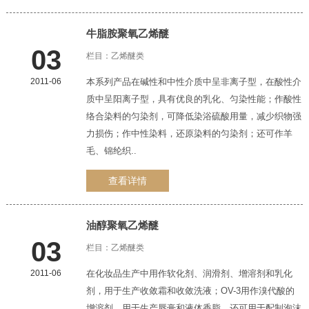
牛脂胺
聚氧乙烯醚
03
栏目：
乙烯醚类
2011-06
本系列产品在碱性和中性介质中呈非离子型，在酸性介
质中呈阳离子型，具有优良的乳化、匀染性能；作酸性
络合染料的匀染剂，可降低染浴硫酸用量，减少织物强
力损伤；作中性染料，还原染料的匀染剂；还可作羊
毛、锦纶织..
查看详情
油醇
聚氧乙烯醚
03
栏目：
乙烯醚类
2011-06
在化妆品生产中用作软化剂、润滑剂、增溶剂和乳化
剂，用于生产收敛霜和收敛洗液；OV-3用作溴代酸的
增溶剂，用于生产唇膏和液体香脂，还可用于配制泡沫