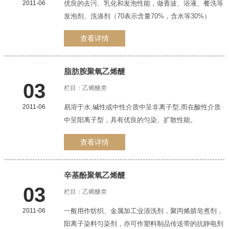
2011-06
优良的去污、乳化和发泡性能，做香波、浴液、餐洗等
发泡剂、洗涤剂（70表示含量70%，含水等30%）
查看详情
脂肪胺
聚氧乙烯醚
03
栏目：
乙烯醚类
2011-06
易溶于水,碱性或中性介质中呈非离子型,而在酸性介质
中呈阳离子型，具有优良的匀染、扩散性能。
查看详情
辛基酚
聚氧乙烯醚
03
栏目：
乙烯醚类
2011-06
一般用作纺织、金属加工业清洗剂，聚丙烯腈皂煮剂，
阳离子染料匀染剂，亦可作塑料制品传送带的抗静电剂