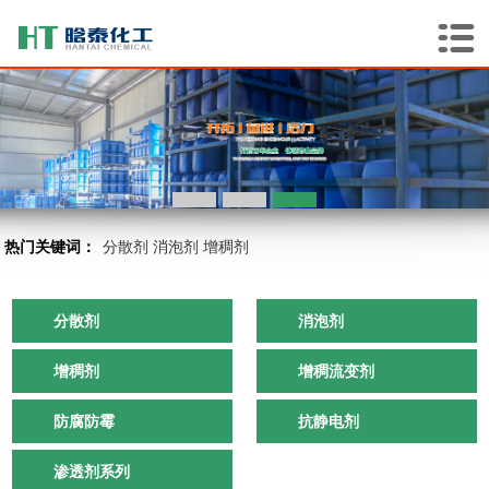
热门关键词：
分散剂
消泡剂
增稠剂
分散剂
消泡剂
增稠剂
增稠流变剂
防腐防霉
抗静电剂
渗透剂系列