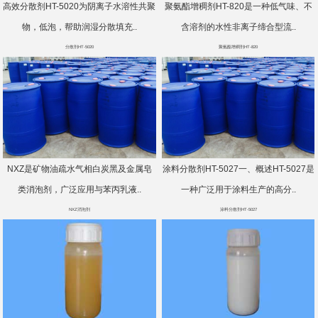
高效分散剂HT-5020为阴离子水溶性共聚
聚氨酯增稠剂HT-820是一种低气味、不
物，低泡，帮助润湿分散填充..
含溶剂的水性非离子缔合型流..
分散剂HT-5020
聚氨酯增稠剂HT-820
NXZ是矿物油疏水气相白炭黑及金属皂
涂料分散剂HT-5027一、概述HT-5027是
类消泡剂，广泛应用与苯丙乳液..
一种广泛用于涂料生产的高分..
NXZ消泡剂
涂料分散剂HT-5027