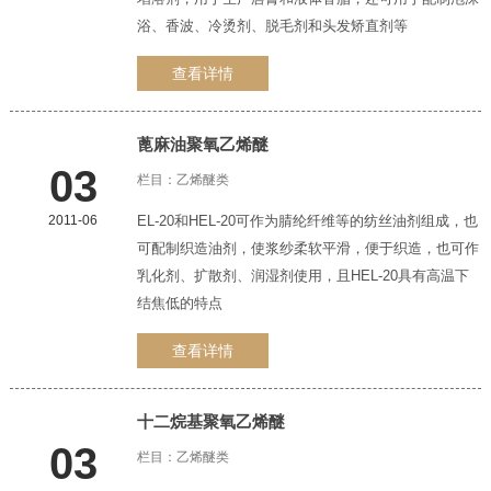
浴、香波、冷烫剂、脱毛剂和头发矫直剂等
查看详情
蓖麻油聚氧
乙烯醚
03
栏目：
乙烯醚类
2011-06
EL-20和HEL-20可作为腈纶纤维等的纺丝油剂组成，也
可配制织造油剂，使浆纱柔软平滑，便于织造，也可作
乳化剂、扩散剂、润湿剂使用，且HEL-20具有高温下
结焦低的特点
查看详情
十二烷基聚氧
乙烯醚
03
栏目：
乙烯醚类