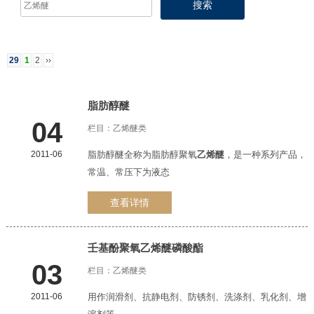
29
1
2
››
脂肪醇醚
04
栏目：
乙烯醚类
2011-06
脂肪醇醚全称为脂肪醇聚氧
乙烯醚
，是一种系列产品，
1
2
3
常温、常压下为液态
查看详情
壬基酚聚氧
乙烯醚
磷酸酯
03
栏目：
乙烯醚类
2011-06
用作润滑剂、抗静电剂、防锈剂、洗涤剂、乳化剂、增