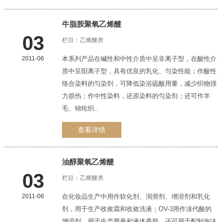
牛脂胺聚氧
乙烯醚
03
栏目：
乙烯醚类
2011-06
本系列产品在碱性和中性介质中呈非离子型，在酸性介
质中呈阳离子型，具有优良的乳化、匀染性能；作酸性
络合染料的匀染剂，可降低染浴硫酸用量，减少织物强
力损伤；作中性染料，还原染料的匀染剂；还可作羊
毛、锦纶织..
查看详情
油醇聚氧
乙烯醚
03
栏目：
乙烯醚类
2011-06
在化妆品生产中用作软化剂、润滑剂、增溶剂和乳化
剂，用于生产收敛霜和收敛洗液；OV-3用作溴代酸的
增溶剂，用于生产唇膏和液体香脂，还可用于配制泡沫