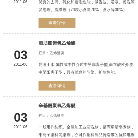
2011-06
优良的去污、乳化和发泡性能，做香波、浴液、餐洗等
发泡剂、洗涤剂（70表示含量70%，含水等30%）
查看详情
脂肪胺聚氧
乙烯醚
03
栏目：
乙烯醚类
2011-06
易溶于水,碱性或中性介质中呈非离子型,而在酸性介质
中呈阳离子型，具有优良的匀染、扩散性能。
查看详情
辛基酚聚氧
乙烯醚
03
栏目：
乙烯醚类
2011-06
一般用作纺织、金属加工业清洗剂，聚丙烯腈皂煮剂，
阳离子染料匀染剂，亦可作塑料制品传送带的抗静电剂