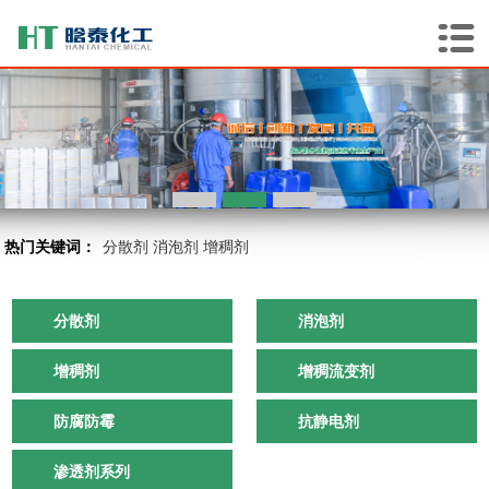
热门关键词：
分散剂
消泡剂
增稠剂
分散剂
消泡剂
增稠剂
增稠流变剂
防腐防霉
抗静电剂
渗透剂系列