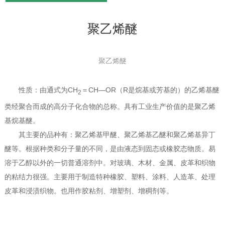
聚乙烯醚
聚乙烯醚
性质：由通式为CH
＝CH—OR（R是烷基或芳基的）的乙烯基醚
2
类经聚合而成的高分子化合物的总称。具有工业生产价值的是聚乙烯
1
2
3
基烷基醚。
其主要的品种有：聚乙烯基甲醚、聚乙烯基乙醚和聚乙烯基异丁
醚等。根据种类和分子量的不同，是由液态到固态或橡胶态物质。易
溶于乙醇以外的一切普通溶剂中。对玻璃、木材、金属、皮革和织物
的粘结力很强。主要用于制造特种橡胶、塑料、涂料、人造革、处理
皮革和浸渍织物。也用作胶粘剂、增塑剂、增稠剂等。