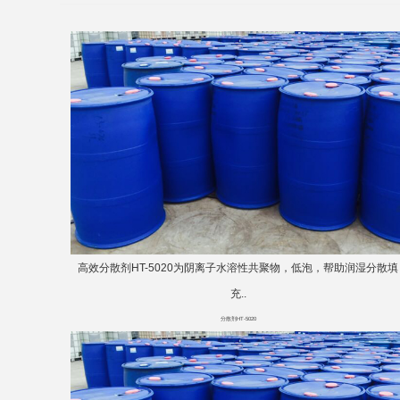
高效分散剂HT-5020为阴离子水溶性共聚物，低泡，帮助润湿分散填
充..
分散剂HT-5020