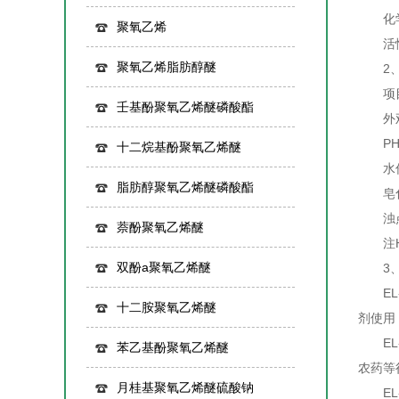
化学
聚氧乙烯
活性物
聚氧乙烯脂肪醇醚
2、
项目 EL
壬基酚聚氧乙烯醚磷酸酯
外观
PH值 5.
十二烷基酚聚氧乙烯醚
水份%
脂肪醇聚氧乙烯醚磷酸酯
皂化价(m
浊点(°C
萘酚聚氧乙烯醚
注HE
双酚a聚氧乙烯醚
3、
EL-
十二胺聚氧乙烯醚
剂使用
EL-
苯乙基酚聚氧乙烯醚
农药等
月桂基聚氧乙烯醚硫酸钠
EL-