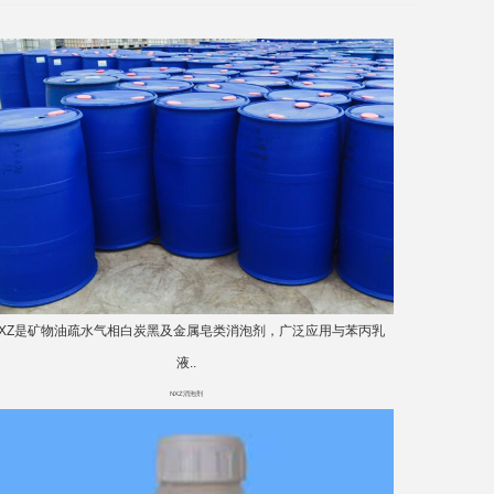
NXZ是矿物油疏水气相白炭黑及金属皂类消泡剂，广泛应用与苯丙乳
液..
NXZ消泡剂