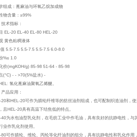
组成：蓖麻油与环氧乙烷加成物
含量：≥99%
技术指标：
-20 EL-40 EL-80 HEL-20
1
2
3
 黄色粘稠液体
5-7.5 5.5-7.5 5.5-7.5 6.0-8.0
≤ 1.0
gKOH/g) 85-98 51-64 - 85-98
) - - >70(5%盐水) -
L: 氢化蓖麻油聚氧乙烯醚。
产品应用：
20和HEL-20可作为腈纶纤维等的纺丝油剂组成，也可配制织造油剂
，且HEL-20具有高温下结焦低的特点。
40为水包油型乳化剂，在毛纺工业中作毛油，具有良好的抗静电性，与
行业作乳化剂使用。
80可作腈纶、维纶、丙纶等化纤油剂的组分，具有抗静电性和乳化作用