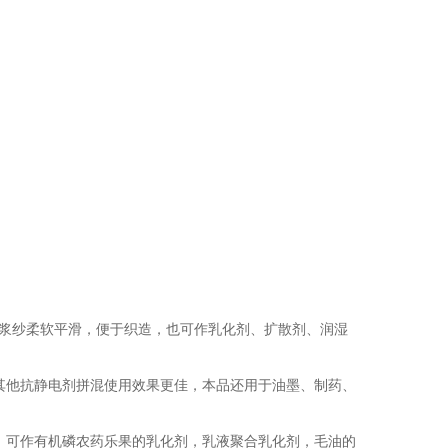
，使浆纱柔软平滑，便于织造，也可作乳化剂、扩散剂、润湿
其他抗静电剂拼混使用效果更佳，本品还用于油墨、制药、
，可作有机磷农药乐果的乳化剂，乳液聚合乳化剂，毛油的