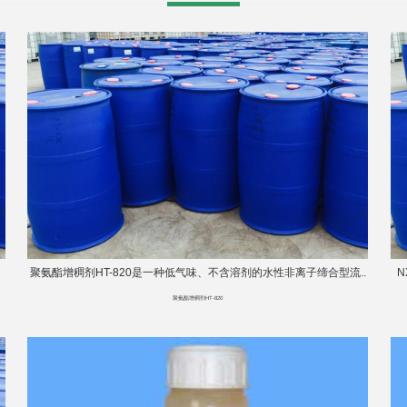
聚氨酯增稠剂HT-820是一种低气味、不含溶剂的水性非离子缔合型流..
聚氨酯增稠剂HT-820