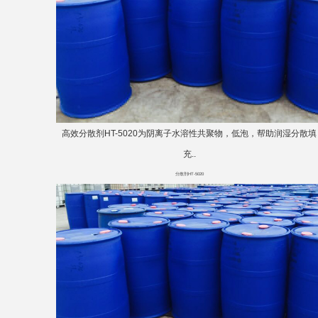
高效分散剂HT-5020为阴离子水溶性共聚物，低泡，帮助润湿分散填
充..
分散剂HT-5020