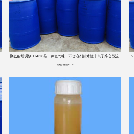
聚氨酯增稠剂HT-820是一种低气味、不含溶剂的水性非离子缔合型流..
聚氨酯增稠剂HT-820