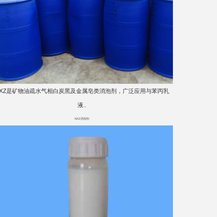
NXZ是矿物油疏水气相白炭黑及金属皂类消泡剂，广泛应用与苯丙乳
液..
NXZ消泡剂