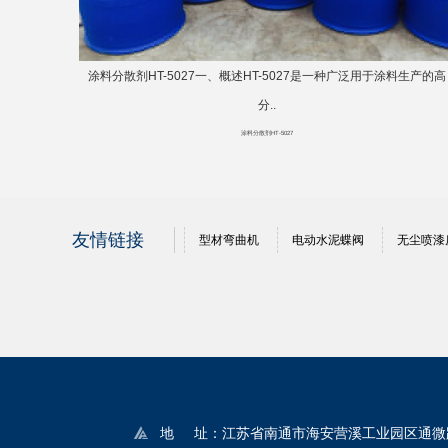
涂料分散剂HT-5027一、概述HT-5027是一种广泛用于涂料生产的高
分..
涂料分散剂HT-5027
友情链接
型材弯曲机
电动水泥蝶阀
无尘喷漆
地 址：江苏省南通市海安营溪工业园区通微