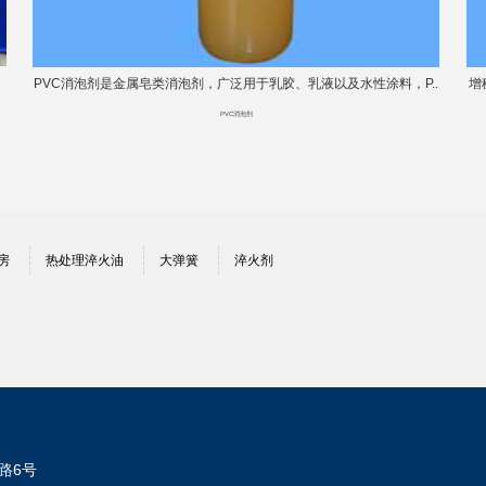
PVC消泡剂是金属皂类消泡剂，广泛用于乳胶、乳液以及水性涂料，P..
增
PVC消泡剂
房
热处理淬火油
大弹簧
淬火剂
路6号