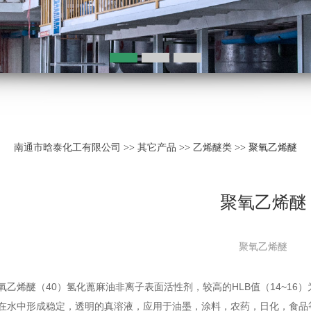
南通市晗泰化工有限公司
>>
其它产品
>>
乙烯醚类
>> 聚氧乙烯醚
聚氧乙烯醚
聚氧乙烯醚
烯醚（40）氢化蓖麻油非离子表面活性剂，较高的HLB值（14~16
在水中形成稳定，透明的真溶液，应用于油墨，涂料，农药，日化，食品