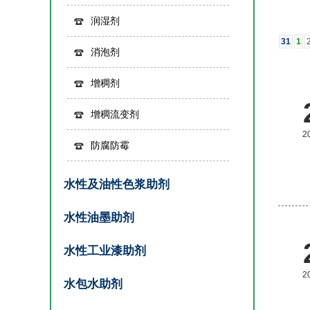
润湿剂
31
1
消泡剂
增稠剂
增稠流变剂
2
防腐防霉
水性及油性色浆助剂
水性油墨助剂
水性工业漆助剂
2
水包水助剂