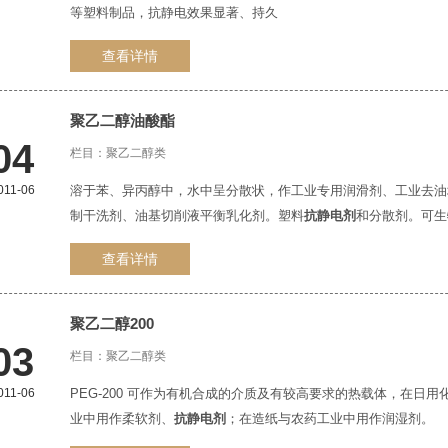
等塑料制品，抗静电效果显著、持久
查看详情
聚乙二醇油酸酯
04
栏目：
聚乙二醇类
011-06
溶于苯、异丙醇中，水中呈分散状，作工业专用润滑剂、工业去油
制干洗剂、油基切削液平衡乳化剂。塑料
抗静电剂
和分散剂。可生
查看详情
聚乙二醇200
03
栏目：
聚乙二醇类
011-06
PEG-200 可作为有机合成的介质及有较高要求的热载体，在
业中用作柔软剂、
抗静电剂
；在造纸与农药工业中用作润湿剂。