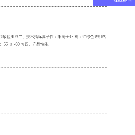
在线咨询
硝酸盐组成二、技术指标离子性：阳离子外 观：红棕色透明粘
量： 55 ％ -60 ％四、产品性能..