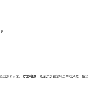
效果
性基团兼而有之。
抗静电剂
一般是添加在塑料之中或涂敷于模塑