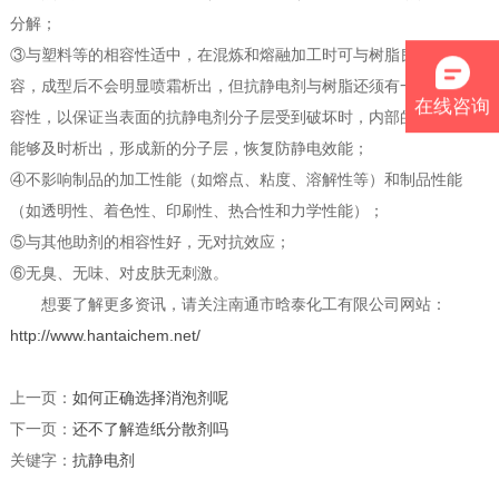
分解；
③与塑料等的相容性适中，在混炼和熔融加工时可与树脂良好的相
容，成型后不会明显喷霜析出，但抗静电剂与树脂还须有一定的不相
在线咨询
容性，以保证当表面的抗静电剂分子层受到破坏时，内部的抗静电剂
能够及时析出，形成新的分子层，恢复防静电效能；
④不影响制品的加工性能（如熔点、粘度、溶解性等）和制品性能
（如透明性、着色性、印刷性、热合性和力学性能）；
⑤与其他助剂的相容性好，无对抗效应；
⑥无臭、无味、对皮肤无刺激。
想要了解更多资讯，请关注南通市晗泰化工有限公司网站：
http://www.hantaichem.net/
上一页：
如何正确选择消泡剂呢
下一页：
还不了解造纸分散剂吗
关键字：
抗静电剂