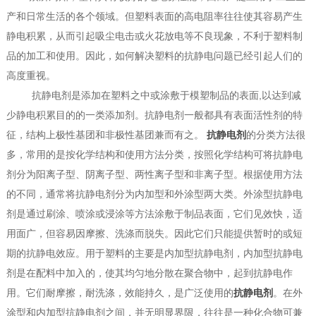
产和日常生活的各个领域。但塑料表面的高电阻率往往使其容易产生
静电积累，从而引起吸尘电击或火花放电等不良现象，不利于塑料制
品的加工和使用。因此，如何解决塑料的抗静电问题已经引起人们的
高度重视。
抗静电剂是添加在塑料之中或涂敷于模塑制品的表面,以达到减
少静电积累目的的一类添加剂。抗静电剂一般都具有表面活性剂的特
征，结构上极性基团和非极性基团兼而有之。
抗静电剂
的分类方法很
多，常用的是按化学结构和使用方法分类，按照化学结构可将抗静电
1
2
3
剂分为阳离子型、阴离子型、两性离子型和非离子型。根据使用方法
的不同，通常将抗静电剂分为内加型和外涂型两大类。外涂型抗静电
剂是通过刷涂、喷涂或浸涂等方法涂敷于制品表面，它们见效快，适
用面广，但容易因摩擦、洗涤而脱失。因此它们只能提供暂时的或短
期的抗静电效应。用于塑料的主要是内加型抗静电剂，内加型抗静电
剂是在配料中加入的，使其均匀地分散在聚合物中，起到抗静电作
用。它们耐摩擦，耐洗涤，效能持久，是广泛使用的
抗静电剂
。在外
涂型和内加型抗静电剂之间，并无明显界限，往往是一种化合物可兼