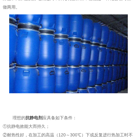
做两用。
理想的
抗静电剂
应具备如下条件：
①抗静电效能大而持久；
②耐热性好，在加工的高温（120～300℃）下或反复进行热加工时不