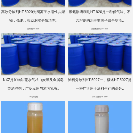
高效分散剂HT-5020为阴离子水溶性共聚
聚氨酯增稠剂HT-820是一种低气味、不
物，低泡，帮助润湿分散填充..
含溶剂的水性非离子缔合型流..
分散剂HT-5020
聚氨酯增稠剂HT-820
NXZ是矿物油疏水气相白炭黑及金属皂
涂料分散剂HT-5027一、概述HT-5027是
类消泡剂，广泛应用与苯丙乳液..
一种广泛用于涂料生产的高分..
NXZ消泡剂
涂料分散剂HT-5027