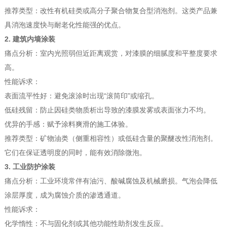
推荐类型：改性有机硅类或高分子聚合物复合型消泡剂。这类产品兼
具消泡速度快与耐老化性能强的优点。
2. 建筑内墙涂装
痛点分析：室内光照弱但近距离观赏，对漆膜的细腻度和平整度要求
高。
性能诉求：
表面流平性好：避免滚涂时出现“滚筒印”或缩孔。
低硅残留：防止因硅类物质析出导致的漆膜发雾或表面张力不均。
优异的手感：赋予涂料爽滑的施工体验。
推荐类型：矿物油类（侧重相容性）或低硅含量的聚醚改性消泡剂。
它们在保证透明度的同时，能有效消除微泡。
3. 工业防护涂装
痛点分析：工业环境常伴有油污、酸碱腐蚀及机械磨损。气泡会降低
涂层厚度，成为腐蚀介质的渗透通道。
性能诉求：
化学惰性：不与固化剂或其他功能性助剂发生反应。