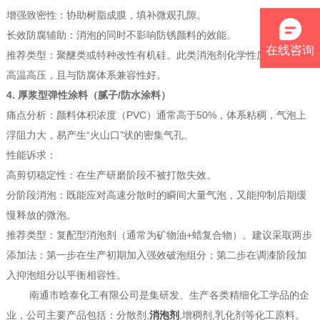
增强致密性：协助树脂成膜，填补微观孔隙。
长效防腐辅助：消泡的同时不影响防锈颜料的效能。
在线咨询
推荐类型：聚醚类或特种改性有机硅。此类消泡剂化学性质稳定，耐
高温高压，且与防腐体系兼容性好。
4. 厚浆型弹性涂料（腻子/防水涂料）
痛点分析：颜料体积浓度（PVC）通常高于50%，体系粘稠，气泡上
浮阻力大，易产生“火山口”状的密集气孔。
性能诉求：
高剪切稳定性：在生产研磨阶段不被打散失效。
分阶段消泡：既能应对高速分散时的瞬间大量气泡，又能抑制后期缓
慢释放的微泡。
推荐类型：复配型消泡剂（通常为矿物油+蜡复合物）。建议采取两步
添加法：第一步在生产初期加入强效破泡组分；第二步在调漆阶段加
入抑泡组分以平衡相容性。
南通市晗泰化工有限公司是集研发、生产各类精细化工学品的企
业，公司主要产品包括：分散剂,
消泡剂
,增稠剂,乳化剂等化工原料。