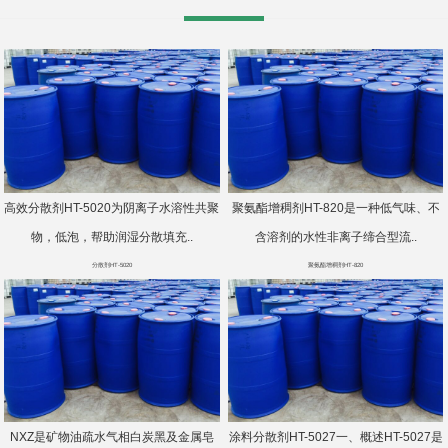
高效分散剂HT-5020为阴离子水溶性共聚
聚氨酯增稠剂HT-820是一种低气味、不
物，低泡，帮助润湿分散填充..
含溶剂的水性非离子缔合型流..
分散剂HT-5020
聚氨酯增稠剂HT-820
NXZ是矿物油疏水气相白炭黑及金属皂
涂料分散剂HT-5027一、概述HT-5027是