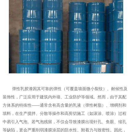
1
2
3
弹性乳胶漆因其可靠的弹性（可覆盖墙面微小裂纹）、耐候性及
装饰性，广泛应用于建筑内外墙、工业防护等领域。然而，由于其配
方体系的特殊性——通常含有高含量的乳液（弹性树脂）、增稠剂和
填料，在生产搅拌、分散等操作和高剪切施工（如滚涂、喷涂）过程
中易引入气泡。若气泡残留，不仅会导致漆膜出现针孔、鱼眼、缩孔
等缺陷，更会严重削弱漆膜涂层的防水性、附着力与致密性。因此，